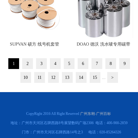
SUPVAN 硕方 线号机套管
DOAO 德沃 洗水唛专用碳带
1
2
3
4
5
6
7
8
9
10
11
12
13
14
15
...
>
CopyRight 2016 All Right Reserved
广州东翱
-
广州百标
地址：广州市天河区石牌西路8号展望数码广场2306 电话：400-900-2859
门市：广州市天河区石牌西路14号之3 电话：020-85264326